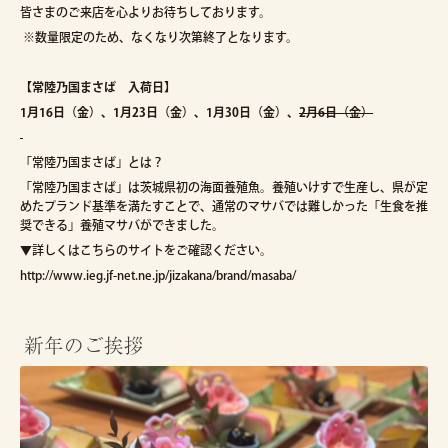
皆さまのご来店を心よりお待ちしております。
※数量限定のため、なくなり次第終了となります。
【常陸乃国まさば 入荷日】
1月16日（金）、1月23日（金）、1月30日（金）、
2月6日（金）
「常陸乃国まさば」とは？
「常陸乃国まさば」は茨城県初の海面養殖魚。養殖いけすで生産し、県が定
めたプランド基準を満たすことで、通常のマサバでは難しかった「生食を推
奨できる」養殖マサバができました。
▼詳しくはこちらのサイトをご確認ください。
http://www.ieg.jf-net.ne.jp/jizakana/brand/masaba/
新年のご挨拶