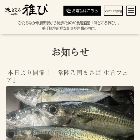
Select Language
お電話はこちら
ひたちなか市勝田駅から徒歩7分の和食居酒屋「味どころ雅び」。
美明豚や新鮮な刺身が自慢のお店。
お知らせ
本日より開催！「常陸乃国まさば 生旨フェ
ア」