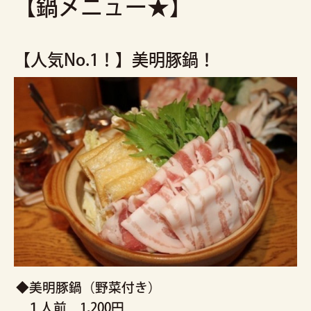
【鍋メニュー★】
【人気No.1！】美明豚鍋！
◆美明豚鍋（野菜付き）
１人前 1,200円