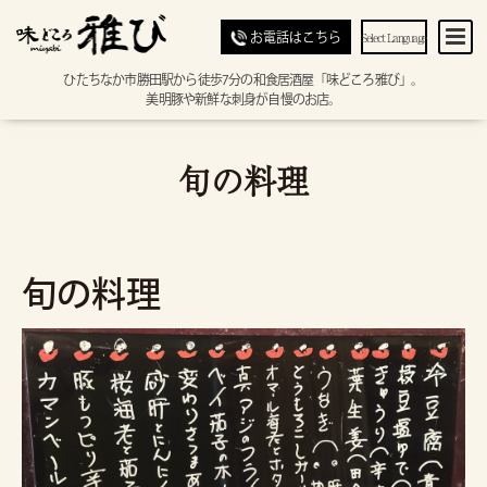
Select Language
お電話はこちら
ひたちなか市勝田駅から徒歩7分の和食居酒屋「味どころ雅び」。
美明豚や新鮮な刺身が自慢のお店。
旬の料理
旬の料理