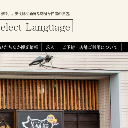
ろ雅び」。美明豚や新鮮な刺身が自慢のお店。
elect Language
ひたちなか観光情報
求人
ご予約・店舗ご利用について