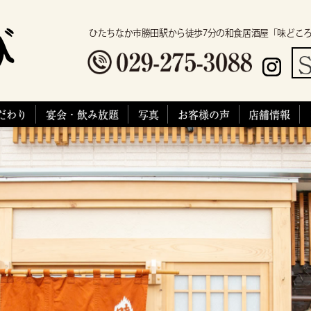
ひたちなか市勝田駅から徒歩7分の和食居酒屋「味どこ
S
だわり
宴会・飲み放題
写真
お客様の声
店舗情報