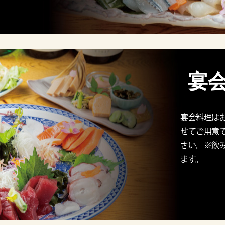
宴
宴会料理は
せてご用意
さい。※飲
ます。