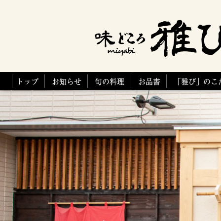
トップ
お知らせ
旬の料理
お品書
「雅び」のこ