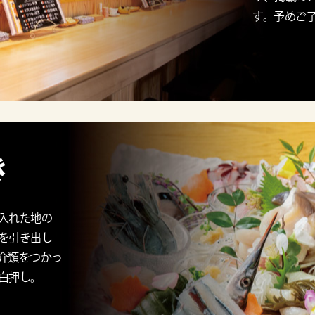
す。予めご
き
入れた地の
を引き出し
介類をつかっ
白押し。