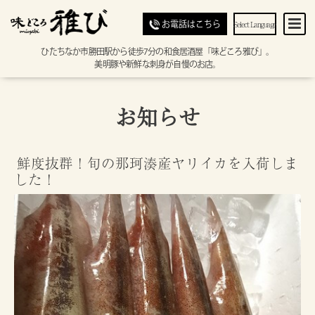
Select Language
お電話はこちら
ひたちなか市勝田駅から徒歩7分の和食居酒屋「味どころ雅び」。
美明豚や新鮮な刺身が自慢のお店。
お知らせ
鮮度抜群！旬の那珂湊産ヤリイカを入荷しま
した！