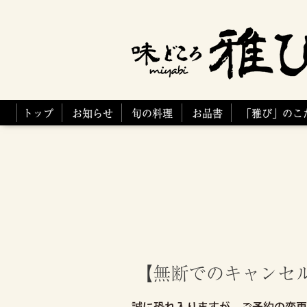
トップ
お知らせ
旬の料理
お品書
「雅び」のこ
【無断でのキャンセ