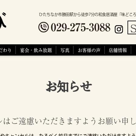
ひたちなか市勝田駅から徒歩7分の和食居酒屋「味どこ
S
だわり
宴会・飲み放題
写真
お客様の声
店舗情報
お知らせ
ルはご遠慮いただきますようお願い申