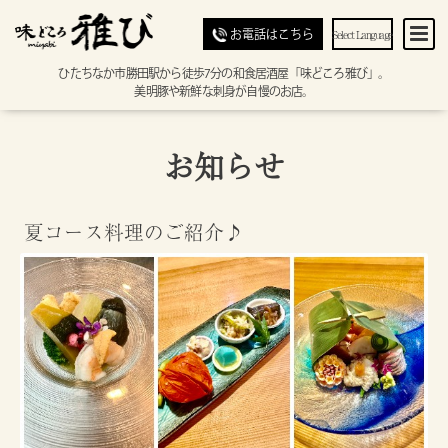
Select Language
お電話はこちら
ひたちなか市勝田駅から徒歩7分の和食居酒屋「味どころ雅び」。
美明豚や新鮮な刺身が自慢のお店。
お知らせ
夏コース料理のご紹介♪