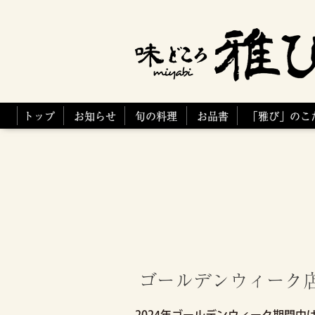
トップ
お知らせ
旬の料理
お品書
「雅び」のこ
ゴールデンウィーク