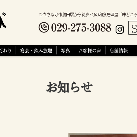
ひたちなか市勝田駅から徒歩7分の和食居酒屋「味どこ
S
だわり
宴会・飲み放題
写真
お客様の声
店舗情報
お知らせ