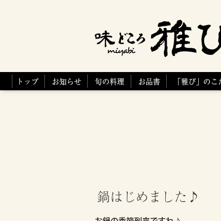
トップ
お知らせ
旬の料理
お品書
「雅び」のこ
鍋はじめました♪