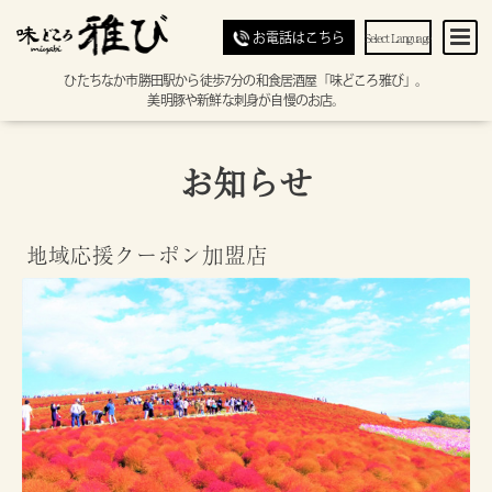
Select Language
お電話はこちら
ひたちなか市勝田駅から徒歩7分の和食居酒屋「味どころ雅び」。
美明豚や新鮮な刺身が自慢のお店。
お知らせ
地域応援クーポン加盟店