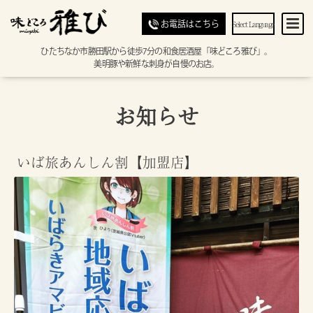
Select Language
お電話はこちら
ひたちなか市勝田駅から徒歩7分の和食居酒屋「味どころ雅び」。
美明豚や新鮮な刺身が自慢のお店。
お知らせ
いば旅あんしん割【加盟店】