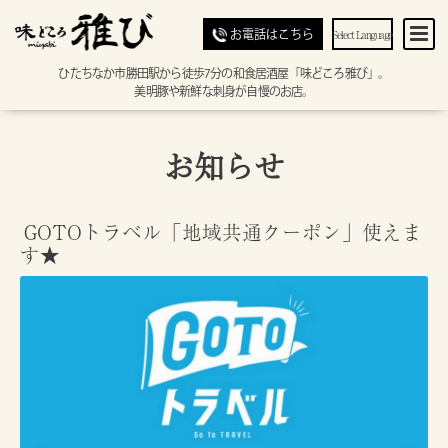
Select Language
お電話はこちら
ひたちなか市勝田駅から徒歩7分の和食居酒屋「味どころ雅び」。
美明豚や新鮮な刺身が自慢のお店。
お知らせ
GOTOトラベル「地域共通クーポン」使えま
す★